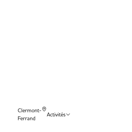
Clermont-
Activités
Ferrand