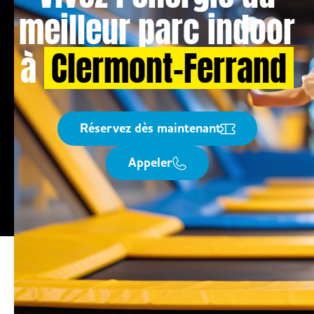
meilleur parc indoor
à
Clermont-Ferrand
Réservez dès maintenant
Appeler