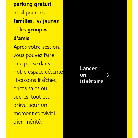
parking gratuit
,
idéal pour les
familles
, les
jeunes
et les
groupes
d’amis
.
Après votre session,
vous pouvez faire
une pause dans
Lancer
notre espace détente
un
: boissons fraîches,
itinéraire
encas salés ou
sucrés, tout est
prévu pour un
moment convivial
bien mérité.