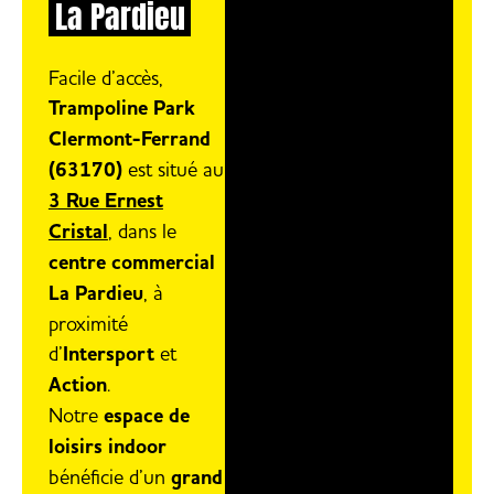
La Pardieu
Facile d’accès,
Trampoline Park
Clermont-Ferrand
(63170)
est situé au
3 Rue Ernest
Cristal
, dans le
centre commercial
La Pardieu
, à
proximité
d’
Intersport
et
Action
.
Notre
espace de
loisirs indoor
bénéficie d’un
grand