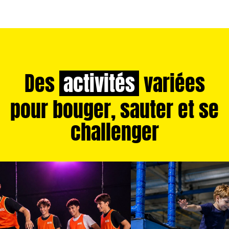
Des
activités
variées
pour bouger, sauter et se
challenger