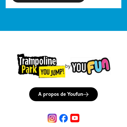
by
A propos de Youfun