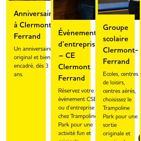
Anniversaire
à Clermont-
Groupe
Évènements
Ferrand
scolaire
d’entreprise
Un anniversaire
Clermont-
– CE
original et bien
Ferrand
Clermont
encadré, dès 3
Ecoles, centres
ans.
Ferrand
de loisirs,
Réservez votre
centres aérés,
événement CSE
choisissez le
ou d’entreprise
Trampoline
chez Trampoline
Park pour une
Park pour une
sortie
activité fun et
originale et