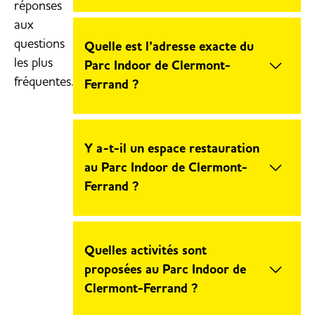
réponses
Trampoline Park accueille les
enfants
aux
à partir de 5 ans
. Les ados de
12 ans
questions
Quelle est l’adresse exacte du
et plus
peuvent accéder à toutes les
les plus
Parc Indoor de Clermont-
zones, dont le
Walking Wall
.
fréquentes.
Ferrand ?
Trampoline Park Clermont-Ferrand
se situe au
3 Rue Ernest Cristal,
Y a-t-il un espace restauration
63170 Clermont-Ferrand
, dans le
au Parc Indoor de Clermont-
centre commercial La Pardieu
, à
Ferrand ?
côté d’
Intersport
et
Action
.
Oui, un
espace détente et snack
est
accessible sur place pour boire,
Quelles activités sont
grignoter et se reposer entre deux
proposées au Parc Indoor de
activités.
Clermont-Ferrand ?