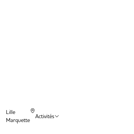
Nin
Wa
Stu
Air
Car
Lille
Activités
Marquette