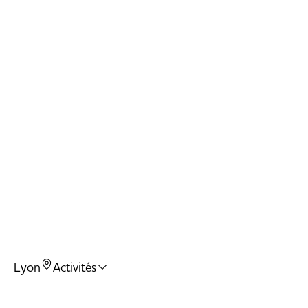
Arena
Twister
Ballons 
Trampo
Dodgeba
Slam Du
Lyon
Activités