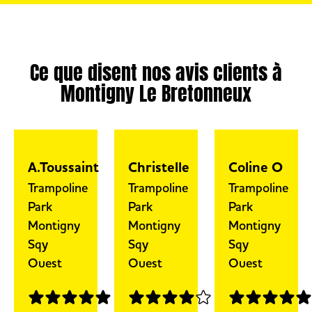
prévus pour faciliter la circulation au
sein du parc. Des tarifs adaptés sont
également proposés.
Ce que disent nos avis clients à
Montigny Le Bretonneux
A.Toussaint
Christelle
Coline O
Trampoline
Trampoline
Trampoline
Park
Park
Park
Montigny
Montigny
Montigny
Sqy
Sqy
Sqy
Ouest
Ouest
Ouest