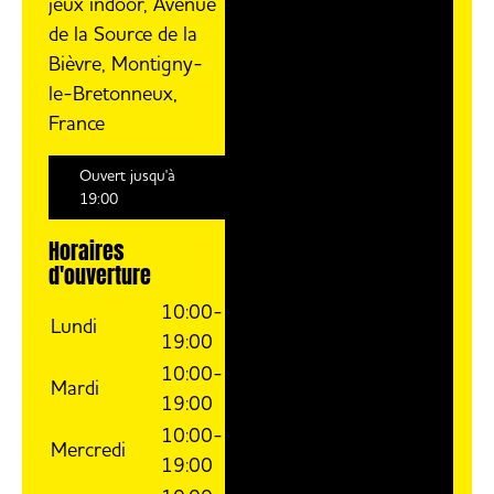
jeux indoor, Avenue
de la Source de la
Bièvre, Montigny-
le-Bretonneux,
France
Ouvert jusqu'à
19:00
Horaires
d'ouverture
10:00-
Lundi
19:00
10:00-
Mardi
19:00
10:00-
Mercredi
19:00