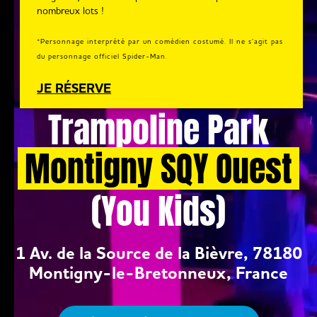
nombreux lots !
*Personnage interprété par un comédien costumé. Il ne s’agit pas
du personnage officiel Spider-Man.
JE RÉSERVE
Trampoline Park
Montigny SQY Ouest
(You Kids)
1 Av. de la Source de la Bièvre, 78180
Montigny-le-Bretonneux, France