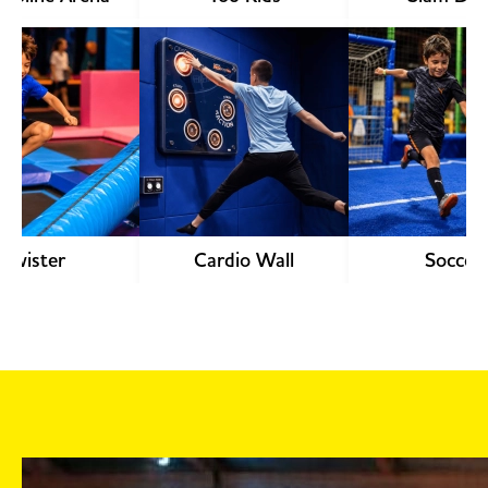
Découv
Twister
Cardio Wall
Soccer