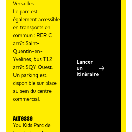
Versailles.
Le parc est
également accessible
en transports en
commun : RER C
arrêt Saint-
Quentin-en-
Yvelines, bus T12
Lancer
arrêt SQY Ouest.
un
itinéraire
Un parking est
disponible sur place
au sein du centre
commercial.
Adresse
You Kids Parc de