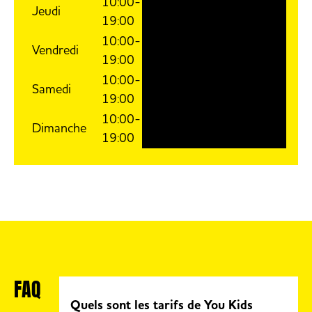
10:00-
Jeudi
19:00
10:00-
Vendredi
19:00
10:00-
Samedi
19:00
10:00-
Dimanche
19:00
FAQ
Quels sont les tarifs de You Kids