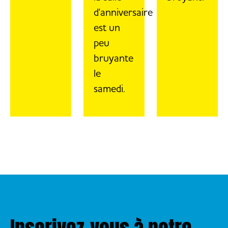
d'anniversaire
est un
peu
bruyante
le
samedi.
Inscrivez-vous à notre