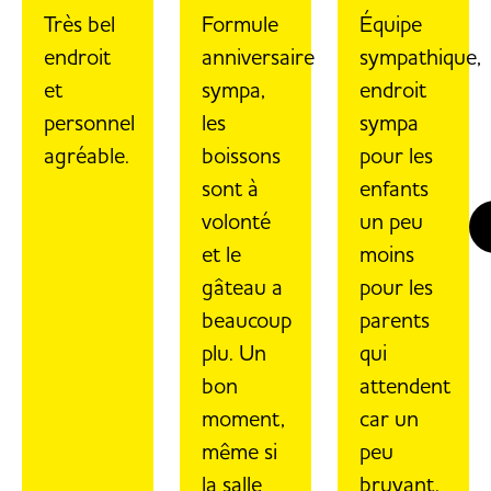
Très bel
Formule
Équipe
endroit
anniversaire
sympathique,
et
sympa,
endroit
personnel
les
sympa
agréable.
boissons
pour les
sont à
enfants
volonté
un peu
et le
moins
gâteau a
pour les
beaucoup
parents
plu. Un
qui
bon
attendent
moment,
car un
même si
peu
la salle
bruyant.