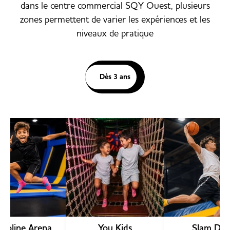
dans le centre commercial SQY Ouest, plusieurs
zones permettent de varier les expériences et les
niveaux de pratique
Dès 3 ans
Découv
poline Arena
You Kids
Slam Du