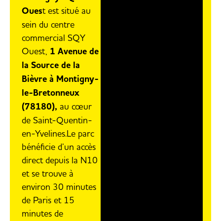
Oues
t est situé au
sein du centre
commercial SQY
Ouest,
1 Avenue de
la Source de la
Bièvre à Montigny-
le-Bretonneux
(78180),
au cœur
de Saint-Quentin-
en-Yvelines.Le parc
bénéficie d’un accès
direct depuis la N10
et se trouve à
environ 30 minutes
de Paris et 15
minutes de