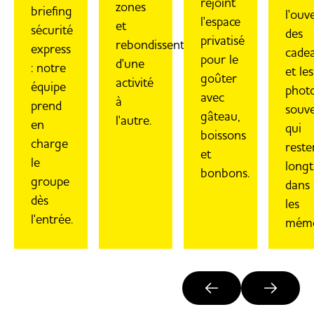
rejoint
zones
briefing
l'ouv
l'espace
et
sécurité
des
privatisé
rebondissent
express
cade
pour le
d'une
: notre
et les
goûter
activité
équipe
phot
avec
à
prend
souve
gâteau,
l'autre.
en
qui
boissons
charge
reste
et
le
long
bonbons.
groupe
dans
dès
les
l'entrée.
mémo