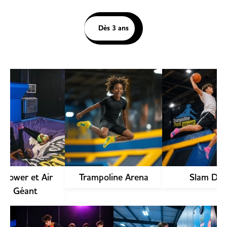
Dès 3 ans
Découvrir
Découv
 Tower et Air
Trampoline Arena
Slam Du
ag Géant
Découvrir