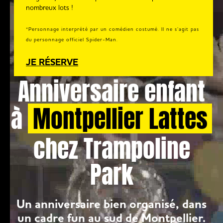
nombreux lots !
*Personnage interprété par un comédien costumé. Il ne s’agit pas
du personnage officiel Spider-Man.
JE RÉSERVE
Anniversaire enfant
à
Montpellier Lattes
chez Trampoline
Park
Un anniversaire bien organisé, dans
un cadre fun au sud de Montpellier.