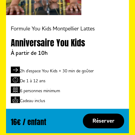
Formule You Kids Montpellier Lattes
Anniversaire You Kids
À partir de 10h
2h d'espace You Kids + 30 min de goûter
De 1 à 12 ans
6 personnes minimum
Cadeau inclus
16€ / enfant
Réserver