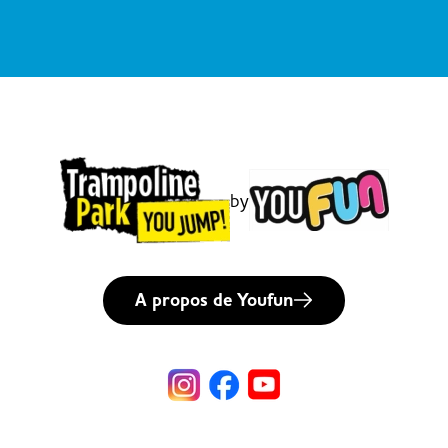
by
A propos de Youfun