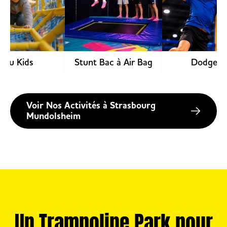
You Kids
Stunt Bac à Air Bag
Dodgebal
Voir Nos Activités à Strasbourg
Mundolsheim
Un Trampoline Park pour