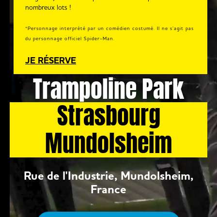
nombreux lots !
*Personnage interprété par un comédien costumé. Il ne s’agit pas
du personnage officiel Spider-Man.
JE RÉSERVE
Trampoline Park
Strasbourg
Mundolsheim
Rue de l'Industrie, Mundolsheim,
France