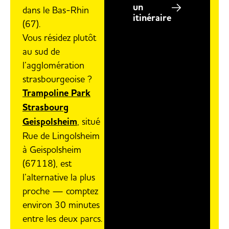
un
dans le Bas-Rhin
itinéraire
(67).
Vous résidez plutôt
au sud de
l’agglomération
strasbourgeoise ?
Trampoline Park
Strasbourg
Geispolsheim
, situé
Rue de Lingolsheim
à Geispolsheim
(67118), est
l’alternative la plus
proche — comptez
environ 30 minutes
entre les deux parcs.