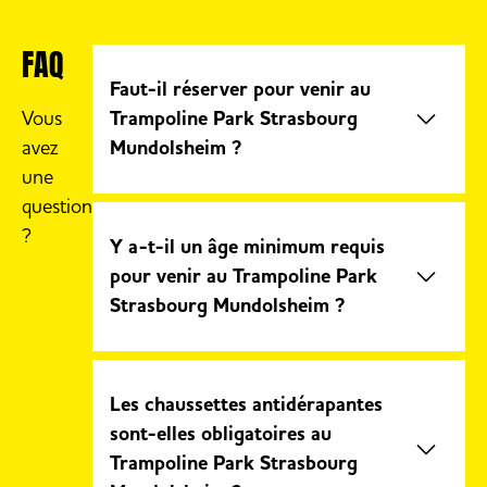
FAQ
Faut-il réserver pour venir au
Vous
Trampoline Park Strasbourg
avez
Mundolsheim ?
une
question
La réservation n’est pas obligatoire,
?
mais il est
fortement conseillé de
Y a-t-il un âge minimum requis
réserver à l’avance
afin d’être
garanti
pour venir au Trampoline Park
d’obtenir des places le jour de votre
Strasbourg Mundolsheim ?
venue
, notamment lors des périodes de
forte affluence
Oui, le parc est accessible à partir de 3
ans. Certaines zones disposent de limites
Les chaussettes antidérapantes
d’âge spécifiques définies pour des
sont-elles obligatoires au
raisons de sécurité. Le parc accueille
Trampoline Park Strasbourg
enfants, adolescents et adultes jusqu’à