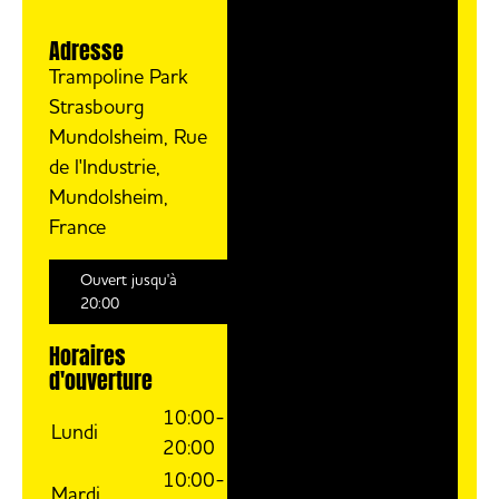
Adresse
Trampoline Park
Strasbourg
Mundolsheim, Rue
de l'Industrie,
Mundolsheim,
France
Ouvert jusqu'à
20:00
Horaires
d'ouverture
10:00-
Lundi
20:00
10:00-
Mardi