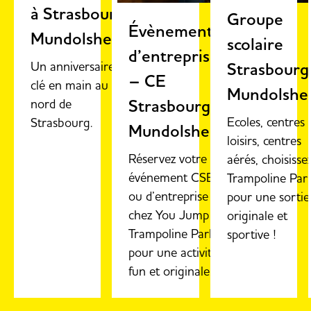
à Strasbourg
Groupe
Évènements
Mundolsheim
scolaire
d’entreprise
Un anniversaire
Strasbourg
– CE
clé en main au
Mundolshe
Strasbourg
nord de
Ecoles, centres 
Strasbourg.
Mundolsheim
loisirs, centres
Réservez votre
aérés, choisissez
événement CSE
Trampoline Par
ou d’entreprise
pour une sortie
chez You Jump
originale et
Trampoline Park
sportive !
pour une activité
fun et originale.