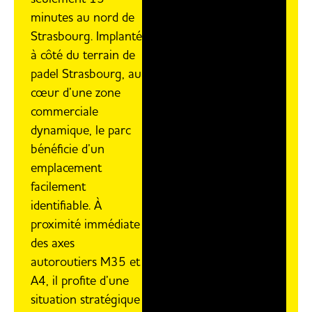
minutes au nord de
Strasbourg. Implanté
à côté du terrain de
padel Strasbourg, au
cœur d’une zone
commerciale
dynamique, le parc
bénéficie d’un
emplacement
facilement
identifiable. À
proximité immédiate
des axes
autoroutiers M35 et
A4, il profite d’une
situation stratégique