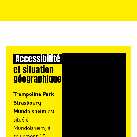
Accessibilité
et situation
géographique
Trampoline Park
Strasbourg
Mundolsheim
est
situé à
Mundolsheim, à
seulement 15