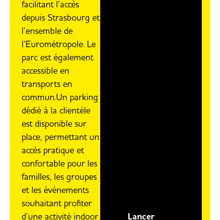
facilitant l’accès
depuis Strasbourg et
l’ensemble de
l’Eurométropole. Le
parc est également
accessible en
transports en
commun.Un parking
dédié à la clientèle
est disponible sur
place, permettant un
accès pratique et
confortable pour les
familles, les groupes
et les événements
souhaitant profiter
d’une activité indoor
Lancer