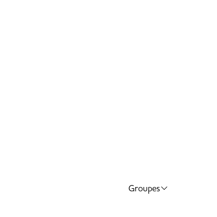
Groupes