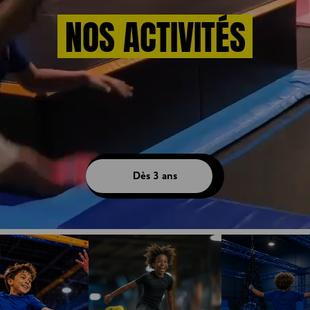
NOS ACTIVITÉS
z nos activités Trampoline Park : fun, défis et sensations 
les âges dans un espace 100% sécurisé !
Dès 3 ans