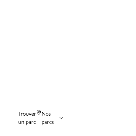
C
Na
At
R
Pa
C
Mo
S
Pa
El
Pa
Trouver
Nos
Pa
un parc
parcs
Ro
Fr