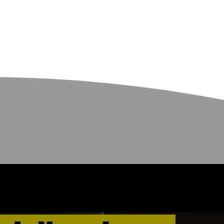
rrand
yon
rseille
ntpellier
ttes
ntpellier
dysseum
ulon La
lette
lence