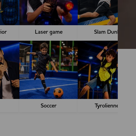
ior
Laser game
Slam Dunk
Soccer
Tyrolienne