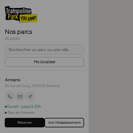
Nos parcs
26 parks
Me localiser
Amiens
55 rue de Sully, 80000 Amiens
Ouvert · jusqu'à 20h
Tous les horaires
▶
Réserver
Voir l'établissement