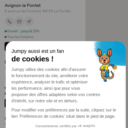
Avignon le Pontet
6 avenue de Fontvert, 84130 Le Pontet
Ouvert · jusqu'à 20h
Tous les horaires
▶
Réserver
Voir l'établissement
Bordeaux Mérignac
4 rue Archimède, 33700 Mérignac
Ouvert · jusqu'à 20h
Tous les horaires
▶
Réserver
Voir l'établissement
Caen
Parc Evasion, Les Carandes, 14120