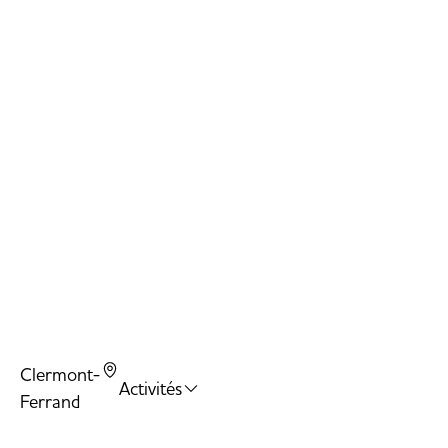
Twi
Bal
Tr
Do
Sl
Clermont-
Activités
Ferrand