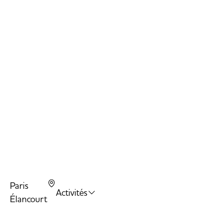
Are
Bal
Tra
Dod
Sla
Paris
Activités
Élancourt