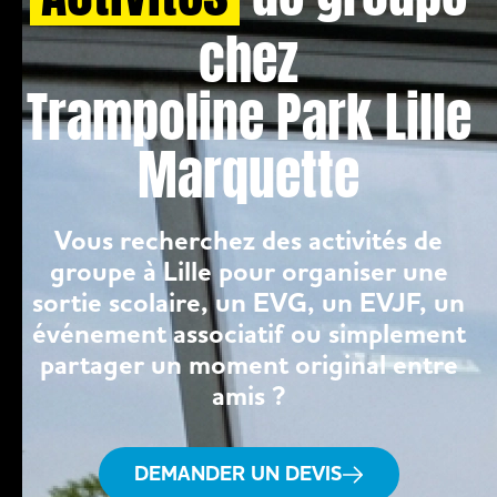
chez
Trampoline Park Lille
Marquette
Vous recherchez des activités de
groupe à Lille pour organiser une
sortie scolaire, un EVG, un EVJF, un
événement associatif ou simplement
partager un moment original entre
amis ?
DEMANDER UN DEVIS