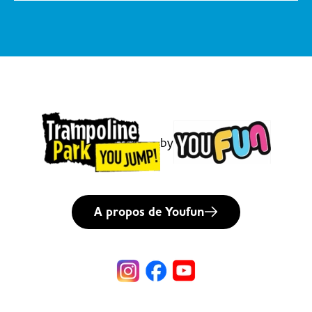
by
A propos de Youfun