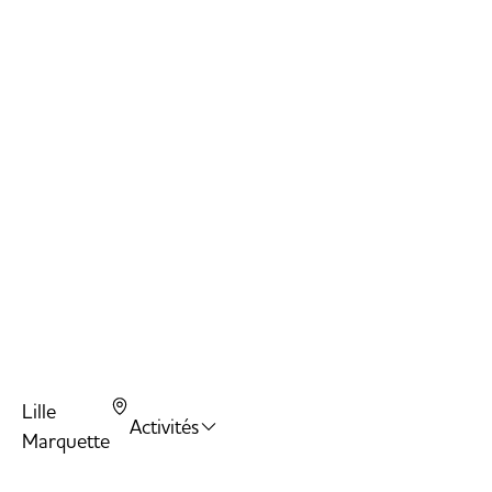
Nin
Wa
Stu
Air
Car
Lille
Activités
Marquette