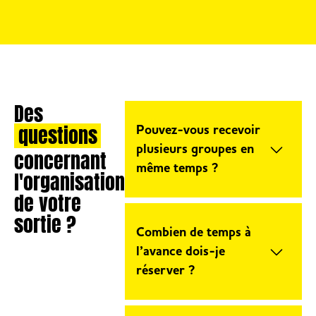
Des
questions
Pouvez-vous recevoir
plusieurs groupes en
concernant
même temps ?
l'organisation
de votre
Votre Trampoline Park You
sortie ?
Jump accueille plusieurs
Combien de temps à
groupes simultanément,
l’avance dois-je
jusqu’à 90 enfants sur une
réserver ?
même session. N’hésitez pas
à contacter votre centre
La réservation est conseillée