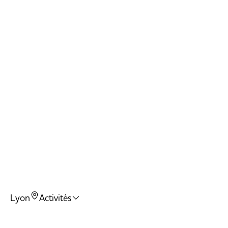
Arena
Twister
Ballons 
Trampo
Dodgeba
Slam Du
Lyon
Activités