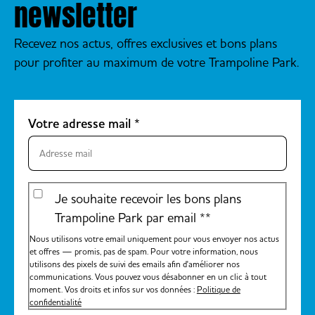
newsletter
sortie de groupe.
scolaires. Votre groupe
d’enfants et adolescents
Recevez nos actus, offres exclusives et bons plans
peut également venir dans
pour profiter au maximum de votre Trampoline Park.
notre centre les soirs en
semaine en dehors des
vacances scolaires. Lors de
Votre adresse mail
*
chaque accueil de groupe, la
présence d’un adulte jumper
est obligatoire.
Je souhaite recevoir les bons plans
Trampoline Park par email *
*
Nous utilisons votre email uniquement pour vous envoyer nos actus
et offres — promis, pas de spam. Pour votre information, nous
utilisons des pixels de suivi des emails afin d'améliorer nos
communications. Vous pouvez vous désabonner en un clic à tout
moment. Vos droits et infos sur vos données :
Politique de
confidentialité