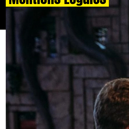
Ce site est édité par :
YOU JUMP Société par action simplifiée au capital
de 1 075 000,00 euros – 837 931 906 RCS
ANTIBES
Siège social : 3550 Route des Dolines 06410 BIOT
Directeur de la publication :
Carlos RODRIGUES
Hébergeur :
Direct Info Service