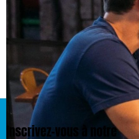
Exploitant son activité sous le nom commercial DIS
NETWORK ; DIS HOSTING ; GROUPE DIS
14 Rue Ambroise Croizat Paris – 93200 Saint-
Denis – France
Ce site est réalisé par :
L’agence Adveris
16 Rue du Faubourg Montmartre, 75009 Paris
Crédits Photos :
Shutterstock
Inscrivez-vous à notre