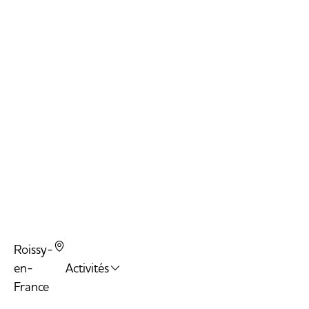
Tramp
Arena
Ballon
Tram
Slam 
Roissy-
en-
Activités
France