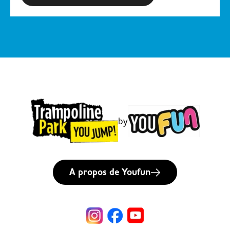
et de restauration autour de
l’espace snack !
by
A propos de Youfun