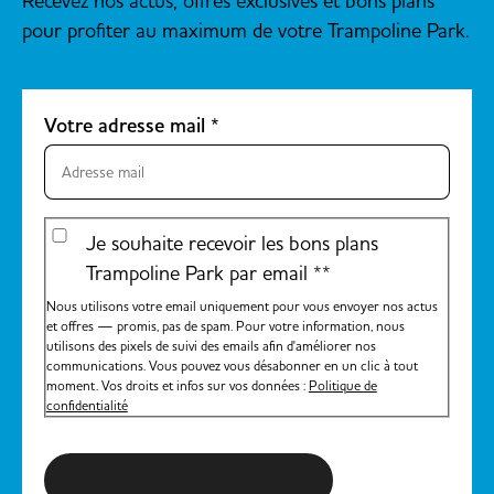
Recevez nos actus, offres exclusives et bons plans
essentielle à la réussite de la
pour profiter au maximum de votre Trampoline Park.
journée. Par la suite,
direction l’espace de
préparation pour permettre
Votre adresse mail
*
d’indiquer à l’ensemble des
groupes les règles de
sécurité et surtout
d’échauffer votre public !
Je souhaite recevoir les bons plans
L’occasion également pour
Trampoline Park par email *
*
vous d’intervenir en
Nous utilisons votre email uniquement pour vous envoyer nos actus
indiquant les objectifs de vos
et offres — promis, pas de spam. Pour votre information, nous
ateliers et ce que vous
utilisons des pixels de suivi des emails afin d'améliorer nos
communications. Vous pouvez vous désabonner en un clic à tout
attendez d’eux plus
moment. Vos droits et infos sur vos données :
Politique de
précisément. Entre chaque
confidentialité
atelier, des phases de
débriefing s’entrecouperont
S'inscrire à la newsletter
avec des phases de détente