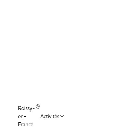
T
A
B
Roissy-
en-
Activités
France