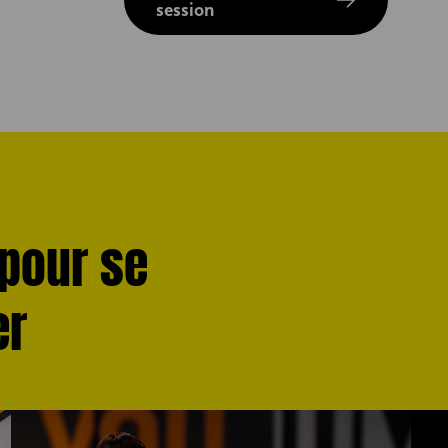
session
 pour se
er