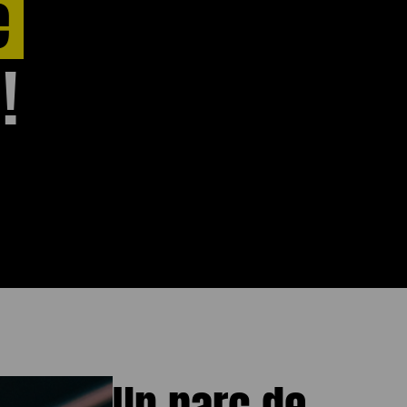
e
!
Un parc de