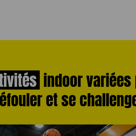
tivités
indoor variées
éfouler et se challeng