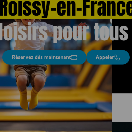
Roissy-en-Franc
oisirs pour tous 
Réservez dès maintenant
Appeler