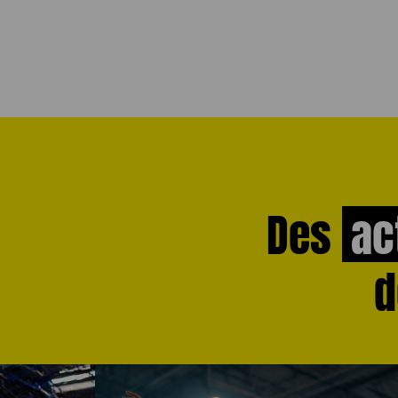
Des
ac
d