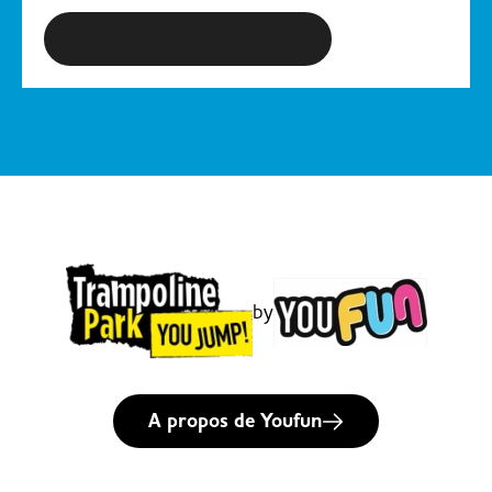
débriefing s’entrecouperont
S'inscrire à la newsletter
avec des phases de détente
et de restauration autour de
l’espace snack !
by
A propos de Youfun