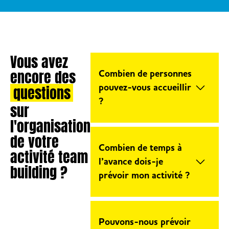
Vous avez
encore des
Combien de personnes
questions
pouvez-vous accueillir
?
sur
l'organisation
Le Trampoline Park s’adapte
de votre
à votre projet de team
Combien de temps à
activité team
building en vous proposant
l’avance dois-je
building ?
des espaces dédiés voire
prévoir mon activité ?
privatisés. Pour en savoir
plus sur les capacités
Les équipes You Jump sont
d’accueil, n’hésitez pas à
très réactives et peuvent
Pouvons-nous prévoir
contacter votre centre le