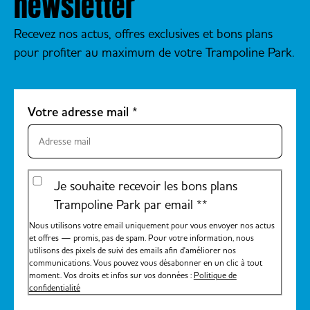
newsletter
donner, nos équipes
insuffleront la dynamique
Recevez nos actus, offres exclusives et bons plans
essentielle à la réussite de la
pour profiter au maximum de votre Trampoline Park.
journée. Par la suite,
direction l’espace de
préparation pour permettre
Votre adresse mail
*
d’indiquer à l’ensemble des
groupes les règles de
sécurité et surtout
d’échauffer votre public !
Je souhaite recevoir les bons plans
L’occasion également pour
Trampoline Park par email *
*
vous d’intervenir en
Nous utilisons votre email uniquement pour vous envoyer nos actus
indiquant les objectifs de vos
et offres — promis, pas de spam. Pour votre information, nous
ateliers et ce que vous
utilisons des pixels de suivi des emails afin d'améliorer nos
communications. Vous pouvez vous désabonner en un clic à tout
attendez d’eux plus
moment. Vos droits et infos sur vos données :
Politique de
précisément. Entre chaque
confidentialité
atelier, des phases de