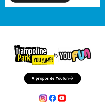
by
A propos de Youfun