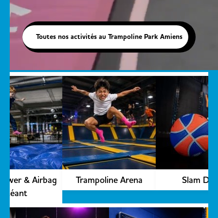
Toutes nos activités au Trampoline Park Amiens
Découvrir
Tower 
Tower & Airbag
Trampoline Arena
Slam Du
Géant
Découvrir