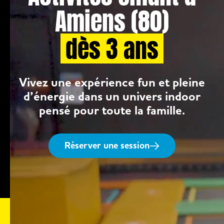
Amiens (80)
dès 3 ans
Vivez une expérience fun et pleine
d’énergie dans un univers indoor
pensé pour toute la famille.
Réserver une session
Âge
Activités
Installations
Ouve