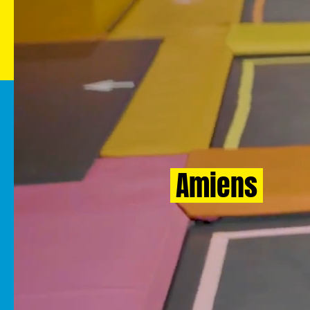
Dès
+ de 9
Climatisé et
Toute
3
chauffé
l'ann
ans
Découvrez toutes nos
activités à
Amiens
Venez profiter de toutes nos activités variées toute
l’année dans notre parc de jeux indoor sécurisé.
Sensations, défis, sauts et amusement vous attendent
pour partager un moment fun en famille ou entre
amis.