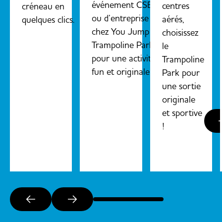
événement CSE
centres
créneau en
ou d’entreprise
aérés,
quelques clics.
chez You Jump
choisissez
Trampoline Park
le
pour une activité
Trampoline
fun et originale.
Park pour
une sortie
originale
et sportive
!