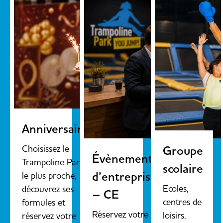
Anniversaire
Choisissez le
Groupe
Évènements
Trampoline Park
scolaire
d’entreprise
le plus proche,
Ecoles,
découvrez ses
– CE
centres de
formules et
Réservez votre
loisirs,
réservez votre