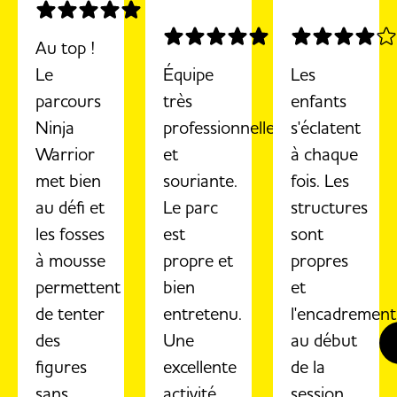
Au top !
Le
Équipe
Les
parcours
très
enfants
Ninja
professionnelle
s'éclatent
Warrior
et
à chaque
met bien
souriante.
fois. Les
au défi et
Le parc
structures
les fosses
est
sont
à mousse
propre et
propres
permettent
bien
et
de tenter
entretenu.
l'encadrement
des
Une
au début
figures
excellente
de la
sans
activité
session