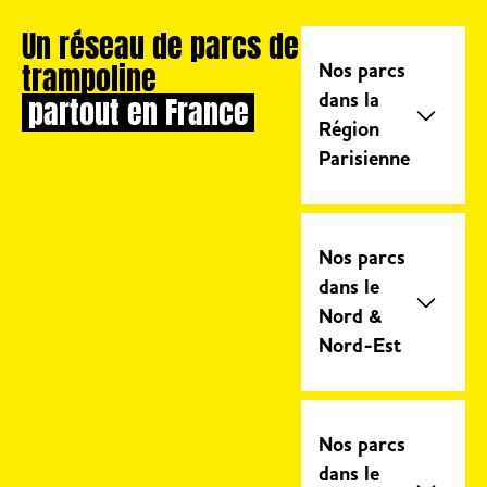
Un réseau de parcs de
trampoline
Nos parcs
partout en France
dans la
Région
Parisienne
Trampoline
Park Chambly
Nos parcs
Trampoline
dans le
Park Montigny
Nord &
SQY Ouest
Nord-Est
Trampoline
Park Paris
Trampoline
Elancourt
Park Amiens
Nos parcs
Trampoline
Trampoline
dans le
Park Paris