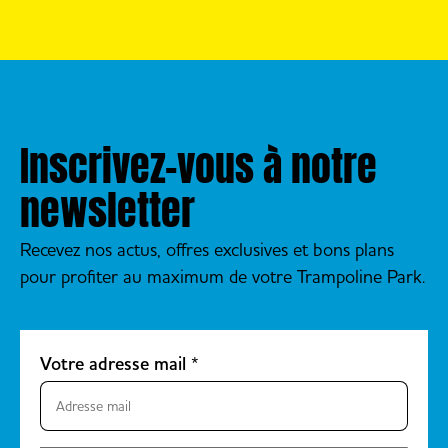
Park Lyon
Park Bordeaux
Trampoline
Mérignac
Park Marseille
Trampoline
Trampoline
Park
Park
Perpignan
Inscrivez-vous à notre
Montpellier
Pollestres
Lattes
newsletter
Trampoline
Trampoline
Park Toulouse
Park
Montaudran
Recevez nos actus, offres exclusives et bons plans
Montpellier
Trampoline
pour profiter au maximum de votre Trampoline Park.
Odysseum
Park Toulouse
Trampoline
Sept Deniers
Park Toulon La
Valette
Votre adresse mail
*
Trampoline
Park Valence