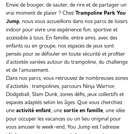
uniquement par carte bancaire
.
Envie de bouger, de sauter, de rire et de partager un
date.
Les chèques-vacances ne sont pas
vrai moment de plaisir ? Chez
Trampoline Park You
acceptés pour les réservations
Jump
, nous vous accueillons dans nos parcs de loisirs
effectuées sur notre billetterie en
indoor pour vivre une expérience fun, sportive et
ligne.
accessible à tous. En famille, entre amis, avec des
enfants ou en groupe, nos espaces de jeux sont
pensés pour se défouler en toute sécurité et profiter
d’activités variées autour du trampoline, du challenge
et de l’amusement.
Dans nos parcs, vous retrouvez de nombreuses zones
d’activités : trampolines, parcours Ninja Warrior,
Dodgeball, Slam Dunk, zones défis, jeux collectifs et
espaces adaptés selon les âges. Que vous cherchiez
une
activité enfant
, une
sortie en famille
, une idée
pour occuper les vacances ou un lieu original pour
vous amuser le week-end, You Jump est l’adresse