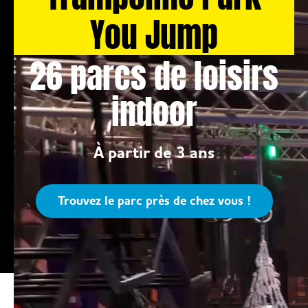
You Jump
26 parcs de loisirs
indoor
À partir de 3 ans
Trouvez le parc près de chez vous !