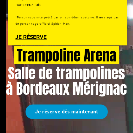
nombreux lots !
*Personnage interprété par un comédien costumé. Il ne s’agit pas
du personnage officiel Spider-Man.
JE RÉSERVE
Trampoline Arena
Salle de trampolines
à Bordeaux Mérignac
Je réserve dès maintenant