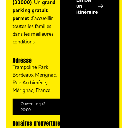
Lancer
(33000)
. Un
grand
un
parking gratuit
itinéraire
permet
d’accueillir
toutes les familles
dans les meilleures
conditions.
Adresse
Trampoline Park
Bordeaux Merignac,
Rue Archimède,
Mérignac, France
Ouvert jusqu'à
20:00
Horaires d'ouverture