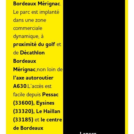
Bordeaux Mérignac
.
Le parc est implanté
dans une zone
commerciale
dynamique, à
proximité du
golf
et
de
Décathlon
Bordeaux
Mérignac
,non loin de
l’axe autoroutier
A630
.L’accès est
facile depuis
Pessac
(33600), Eysines
(33320), Le Haillan
(33185)
et
le centre
de Bordeaux