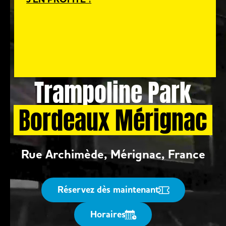
nombreux lots !
*Personnage interprété par un comédien costumé. Il ne s’agit pas
du personnage officiel Spider-Man.
JE RÉSERVE
Trampoline Park
Bordeaux Mérignac
Rue Archimède, Mérignac, France
Réservez dès maintenant
Horaires