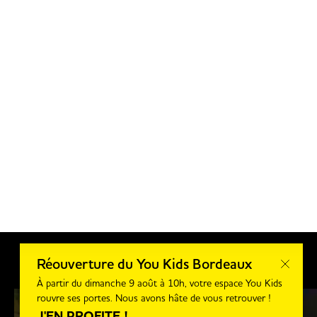
Réouverture du You Kids Bordeaux
Soirée Back To School Spider-Man*
À partir du dimanche 9 août à 10h, votre espace You Kids
Le 29 août, vivez une soirée exceptionnelle avec des
rouvre ses portes. Nous avons hâte de vous retrouver !
activités en illimité, des bonbons & pop-corn à volonté et
un grand jeu concours pour tenter de remporter de
J'EN PROFITE !