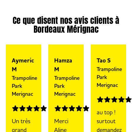
Ce que disent nos avis clients à
Bordeaux Mérignac
Aymeric
Hamza
Tao S
M
M
Trampoline
Park
Trampoline
Trampoline
Merignac
Park
Park
Merignac
Merignac
au top !
Un très
Merci
surtout
grand
Aline
demandez