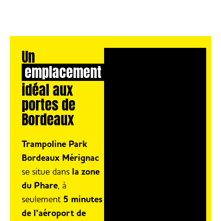
Un
emplacement
idéal aux
portes de
Bordeaux
Trampoline Park
Bordeaux Mérignac
se situe dans
la zone
du Phare
, à
seulement
5 minutes
de l’aéroport de