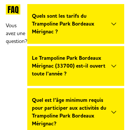
FAQ
Quels sont les tarifs du
Trampoline Park Bordeaux
Vous
Mérignac ?
avez une
question?
Le Trampoline Park Bordeaux
Mérignac propose plusieurs formules
Le Trampoline Park Bordeaux
selon l’âge et la durée souhaitée.
Mérignac (33700) est-il ouvert
Retrouvez l’ensemble de nos tarifs et
toute l’année ?
offres disponibles sur notre page tarifs
Bordeaux Mérignac. La réservation en
Oui, Trampoline Park Bordeaux
ligne est disponible sur notre billetterie.
Mérignac est un parc multi-activités
Quel est l’âge minimum requis
indoor accessible toute l’année, quelles
pour participer aux activités du
que soient les conditions
Trampoline Park Bordeaux
météorologiques. C’est une solution
Mérignac?
idéale pour se dépenser, s’amuser et