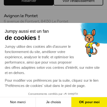
Réserver
Voir l'établissement
Avignon le Pontet
6 avenue de Fontvert, 84130 Le Pontet
Ouvert · jusqu'à 20h
Tous les horaires
▶
Réserver
Voir l'établissement
Bordeaux Mérignac
4 rue Archimède, 33700 Mérignac
Ouvert · jusqu'à 20h
Tous les horaires
▶