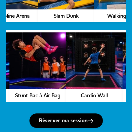
poline Arena
Slam Dunk
Walking W
Découvrir
Stunt Bac à Air Bag
Cardio Wall
Réserver ma session