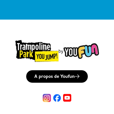
by
A propos de Youfun