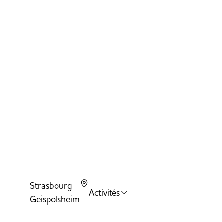
Strasbourg
Activités
Geispolsheim