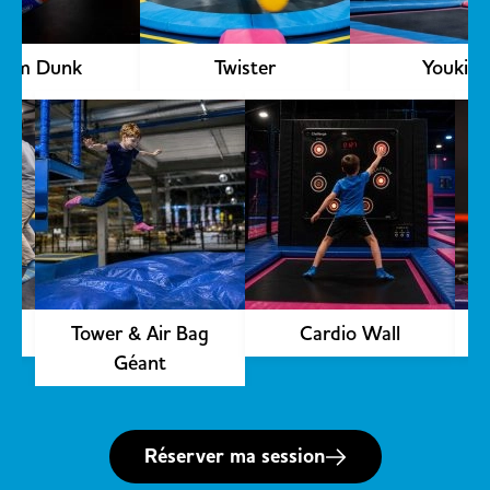
lam Dunk
Twister
Youkids
Découvrir
p
Tower & Air Bag
Cardio Wall
Géant
Réserver ma session